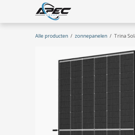
Overslaan naar inhoud
Home
Wie zijn we
Onze
Alle producten
zonnepanelen
Trina So