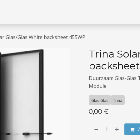
 missie
Jobs
Contacteer ons
lar Glas/Glas White backsheet 455WP
Trina Sola
backshee
Duurzaam Glas-Glas 
Module
Glas-Glas
Trina
0,00
€
A