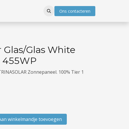
Ons con​​ta​​​​cter
en
r Glas/Glas White
t 455WP
TRINASOLAR Zonnepaneel. 100% Tier 1
an winkelmandje toevoegen