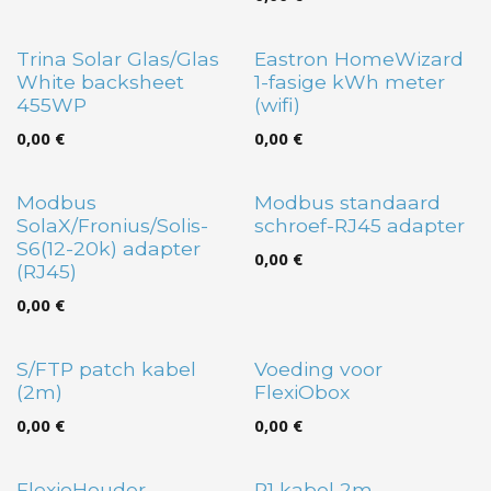
Trina Solar Glas/Glas
Eastron HomeWizard
White backsheet
1-fasige kWh meter
455WP
(wifi)
0,00
€
0,00
€
Modbus
Modbus standaard
SolaX/Fronius/Solis-
schroef-RJ45 adapter
S6(12-20k) adapter
0,00
€
(RJ45)
0,00
€
S/FTP patch kabel
Voeding voor
(2m)
FlexiObox
0,00
€
0,00
€
FlexioHouder
P1 kabel 2m