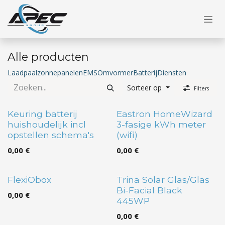
Overslaan naar inhoud
Alle producten
Laadpaal
zonnepanelen
EMS
Omvormer
Batterij
Diensten
Sorteer op
Filters
Keuring batterij
Eastron HomeWizard
huishoudelijk incl
3-fasige kWh meter
opstellen schema's
(wifi)
0,00
€
0,00
€
FlexiObox
Trina Solar Glas/Glas
Bi-Facial Black
0,00
€
445WP
0,00
€