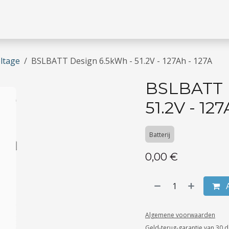
 missie
Jobs
Contacteer ons
oltage
BSLBATT Design 6.5kWh - 51.2V - 127Ah - 127A
BSLBATT 
51.2V - 127
Batterij
0,00
€
A
Algemene voorwaarden
Geld-terug-garantie van 30 