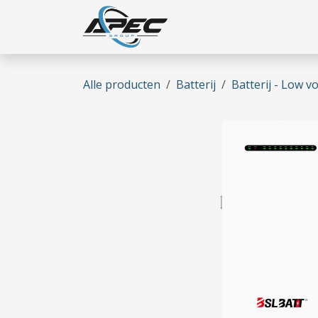
Overslaan naar inhoud
Home
Wie zijn we
Onze
Alle producten
Batterij
Batterij - Low v