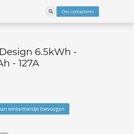
Ons con​​ta​​​​cter
en
Design 6.5kWh -
Ah - 127A
an winkelmandje toevoegen
dagen