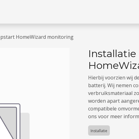
 missie
Jobs
Contacteer ons
n opstart HomeWizard monitoring
Installatie
HomeWiza
Hierbij voorzien wij 
batterij. Wij nemen co
verbruiksmateriaal z
worden apart aanger
compatibele omvormer
ons voor meer inform
Installatie