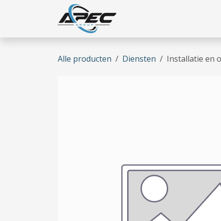
Overslaan naar inhoud
Home
Wie zijn we
Onze
Alle producten
Diensten
Installatie e